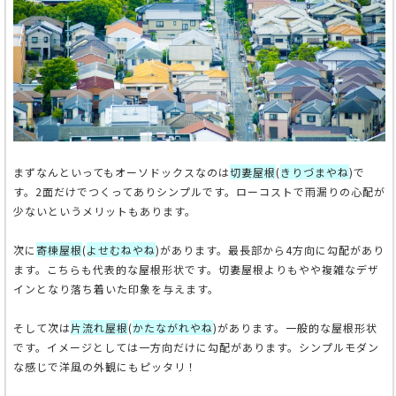
まずなんといってもオーソドックスなのは
切妻屋根
(
きりづまやね
)で
す。2面だけでつくってありシンプルです。ローコストで雨漏りの心配が
少ないというメリットもあります。
次に
寄棟屋根
(
よせむねやね
)があります。最長部から4方向に勾配があり
ます。こちらも代表的な屋根形状です。切妻屋根よりもやや複雑なデザ
インとなり落ち着いた印象を与えます。
そして次は
片流れ屋根
(
かたながれやね
)があります。一般的な屋根形状
です。イメージとしては一方向だけに勾配があります。シンプルモダン
な感じで洋風の外観にもピッタリ！