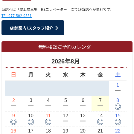
当店へは「屋上駐車場 R3エレベーター」にて1F当店へが便利です。
TEL:077-502-0331
店舗案内/スタッフ紹介
無料相談ご予約カレンダー
2026年8月
日
月
火
水
木
金
土
1
ー
2
3
4
5
6
7
8
◎
ー
ー
ー
ー
ー
ー
9
10
11
12
13
14
15
◎
◎
◎
◎
◎
ー
ー
16
17
18
19
20
21
22