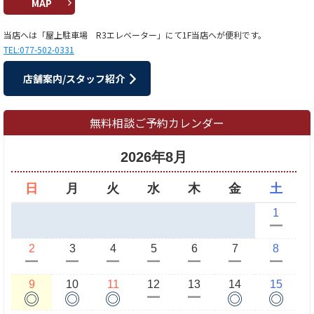
MAP
当店へは「屋上駐車場 R3エレベーター」にて1F当店へが便利です。
TEL:077-502-0331
店舗案内/スタッフ紹介
無料相談ご予約カレンダー
2026年8月
日
月
火
水
木
金
土
1
ー
2
3
4
5
6
7
8
ー
ー
ー
ー
ー
ー
ー
9
10
11
12
13
14
15
◎
◎
◎
◎
◎
ー
ー