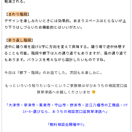
軽減される。
【
まわり階段
】
デザインを楽しみたいときには効果的。あまりスペースはとらないが上
り下りはしづらいため機能的とはいいがたい。
【
折り返し階段
】
途中に踊り場を設けU字に方向を変えて昇降する。踊り場で途中休憩す
ることも可能。階段や廊下は人の通り道でもありますが、風の通り道で
もあります。バランスを考えながら設計したいものですね。
今日は『廊下・階段』のお話でした。次回もお楽しみに。
もっといろいろ知りたいな～というご家族様はぜひおうちの相談窓口滋
賀草津店へお越しくださいませ
「大津市・草津市・栗東市・守山市・野洲市・近江八幡市の工務店・ﾊｳ
ｽﾒｰｶｰ選びなら、おうちの相談窓口滋賀草津店へ」
「無料相談会開催中‼」