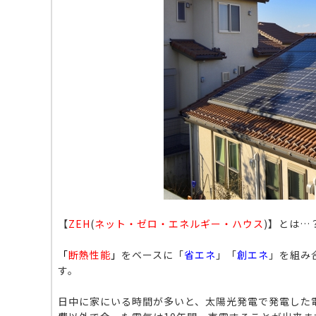
【
ZEH
(
ネット・ゼロ・エネルギー・ハウス
)
】
とは…
「
断熱性能
」
をベースに「
省エネ
」「
創エネ
」を組み
す。
日中に家にいる時間が多いと、太陽光発電で発電した