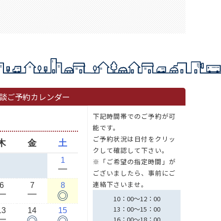
談ご予約カレンダー
下記時間帯でのご予約が可
能です。
ご予約状況は日付をクリッ
木
金
土
クして確認して下さい。
1
※「ご希望の指定時間」が
ー
ございましたら、事前にご
連絡下さいませ。
6
7
8
◎
ー
ー
10：00～12：00
13：00～15：00
13
14
15
◎
◎
ー
16：00～18：00