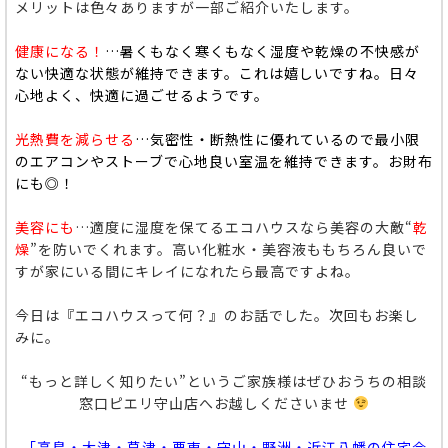
メリットは色々ありますが一部ご紹介いたします。
健康になる！
…暑くもなく寒くもなく湿度や乾燥の不快感が
ない快適な状態が維持できます。これは嬉しいですね。日々
心地よく、快適に過ごせるようです。
光熱費を減らせる
…気密性・断熱性に優れているので最小限
のエアコンやストーブで心地良い室温を維持できます。お財布
にも◎！
美容にも
…適度に湿度を保てるエコハウスなら美容の大敵
“
乾
燥
”
を防いでくれます。高い化粧水・美容液ももちろん良いで
すが家にいる間にキレイになれたら最高ですよね。
今日は『エコハウスって何？』のお話でした。次回もお楽し
みに。
“もっと詳しく知りたい”というご家族様はぜひおうちの相談
窓口ピエリ守山店へお越しくださいませ
「高島・大津・草津・栗東・守山・野洲・近江八幡の住宅会