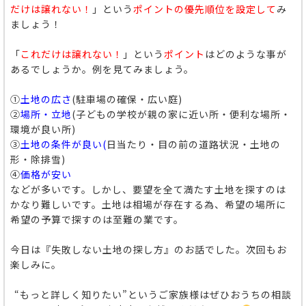
だけは
譲れない！
」という
ポイント
の優先順位を設定して
み
ましょう！
「
これだけは
譲れない！
」という
ポイント
はどのような事が
あるでしょうか。例を見てみましょう。
①
土地の広さ
(駐車場の確保・広い庭)
②
場所・立地
(子どもの学校が親の家に近い所・便利な場所・
環境が良い所)
③
土地の条件が良い(
日当たり・目の前の道路状況・土地の
形・除排雪)
④
価格が安い
などが多いです。しかし、要望を全て満たす土地を探すのは
かなり難しいです。土地は相場が存在する為、希望の場所に
希望の予算で探すのは至難の業です。
今日は『失敗しない土地の探し方』のお話でした。次回もお
楽しみに。
“もっと詳しく知りたい”というご家族様はぜひおうちの相談