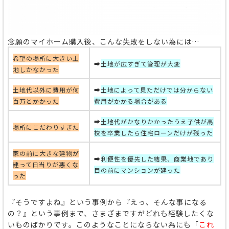
念願のマイホーム購入後、こんな失敗をしない為には…
希望の場所に大きい土
➡
土地が広すぎて管理が大変
地しかなかった
土地代以外に費用が何
➡
土地によって見ただけでは分からない
百万とかかった
費用がかかる場合がある
➡
土地代がかなりかかったうえ子供が高
場所にこだわりすぎた
校を卒業したら住宅ローンだけが残った
家の前に大きな建物が
➡
利便性を優先した結果、商業地であり
建って日当りが悪くな
目の前にマンションが建った
った
『そうですよね』という事例から『えっ、そんな事になる
の？』という事例まで、さまざまですがどれも経験したくな
いものばかりです。このようなことにならない為にも「
これ