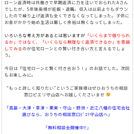
ローン返済時は共働きで早期返済に力を注いでおられたAさん
でしたが、5年後奥様が妊娠・退職。収入は以前よりもダウン
したので繰り上げ返済も全くできなくなってしまった。子供に
お金がかかり始め生活は厳しく余裕は無くなってしまった。
いろいろな考え方があるとは思いますが
「いくらまで借りられ
るか」ではなく、「いくらなら無理なく返済できるか」を意識
してみる
のが住宅ローンとの賢い付き合い方と言えるでしょ
う。
今日は『住宅ローンと賢く付き合おう！』のお話でした。次回
もお楽しみに。
“もっと詳しく知りたい”というご家族様はぜひおうちの相談
窓口ピエリ守山店へお越しくださいませ
「高島・大津・草津・栗東・守山・野洲・近江八幡の住宅会社
選びなら、おうちの相談窓口ﾋﾟｴﾘ守山店へ」
「無料相談会開催中‼」