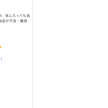
け、気に入っても自
治安が不安・騒音
へ」