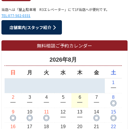
当店へは「屋上駐車場 R3エレベーター」にて1F当店へが便利です。
TEL:077-502-0331
店舗案内/スタッフ紹介
無料相談ご予約カレンダー
2026年8月
日
月
火
水
木
金
土
1
ー
2
3
4
5
6
7
8
◎
ー
ー
ー
ー
ー
ー
9
10
11
12
13
14
15
◎
◎
◎
◎
◎
ー
ー
16
17
18
19
20
21
22