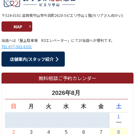
〒524-0101 滋賀県守山市今浜町2620-5ピエリ守山１階(セリアさん向かい)
MAP
当店へは「屋上駐車場 R3エレベーター」にて1F当店へが便利です。
TEL:077-502-0331
店舗案内/スタッフ紹介
無料相談ご予約カレンダー
2026年8月
日
月
火
水
木
金
土
1
ー
2
3
4
5
6
7
8