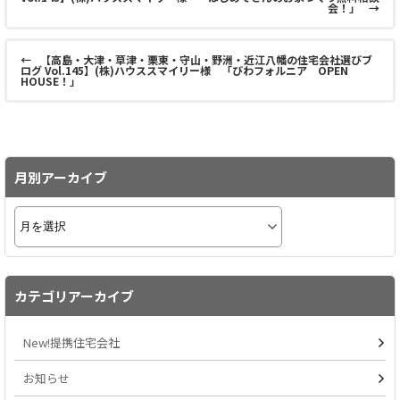
会！」
→
←
【高島・大津・草津・栗東・守山・野洲・近江八幡の住宅会社選びブ
ログ Vol.145】(株)ハウススマイリー様 「びわフォルニア OPEN
HOUSE！」
月別アーカイブ
カテゴリアーカイブ
New!提携住宅会社
お知らせ