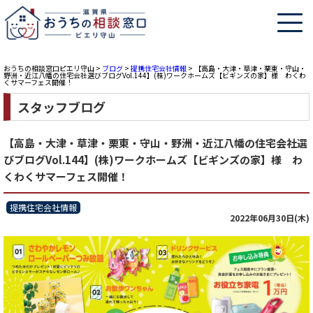
おうちの相談窓口ピエリ守山
>
ブログ
>
提携住宅会社情報
>
【高島・大津・草津・栗東・守山・
野洲・近江八幡の住宅会社選びブログVol.144】(株)ワークホームズ【ビギンズの家】様 わくわ
くサマーフェス開催！
スタッフブログ
【高島・大津・草津・栗東・守山・野洲・近江八幡の住宅会社選
びブログVol.144】(株)ワークホームズ【ビギンズの家】様 わ
くわくサマーフェス開催！
提携住宅会社情報
2022年06月30日(木)