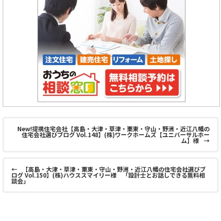
New!提携住宅会社【高島・大津・草津・栗東・守山・野洲・近江八幡の
住宅会社選びブログ Vol.148】(株)ワークホームズ【ユニバーサルホー
ム】様
→
←
【高島・大津・草津・栗東・守山・野洲・近江八幡の住宅会社選びブ
ログ Vol.150】(株)ハウススマイリー様 「設計士とお話しできる無料相
談会」