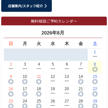
店舗案内/スタッフ紹介
無料相談ご予約カレンダー
2026年8月
日
月
火
水
木
金
土
1
ー
2
3
4
5
6
7
8
◎
ー
ー
ー
ー
ー
ー
9
10
11
12
13
14
15
◎
◎
◎
◎
◎
ー
ー
16
17
18
19
20
21
22
◎
◎
◎
◎
◎
ー
ー
23
24
25
26
27
28
29
◎
◎
◎
◎
◎
ー
ー