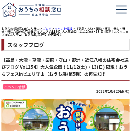
おうちの相談窓口ピエリ守山
>
ブログ
>
イベント情報
>
【高島・大津・草津・栗東・守山・野
洲・近江八幡の住宅会社選びブログ Vol.154】大人気企画！11/12(土)・13(日) 限定！おうちフェ
スinピエリ守山【おうち展/第5弾】の再告知❢
スタッフブログ
【高島・大津・草津・栗東・守山・野洲・近江八幡の住宅会社選
びブログ Vol.154】大人気企画！11/12(土)・13(日) 限定！おう
ちフェスinピエリ守山【おうち展/第5弾】の再告知❢
イベント情報
2022年10月20日(木)