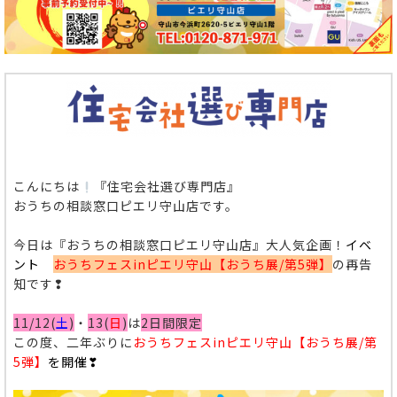
こんにちは
『住宅会社選び専門店』
おうちの相談窓口ピエリ守山店です。
今日は
『おうちの相談窓口ピエリ守山店』大人気企画！
イベ
ント
おうちフェスinピエリ守山【おうち展/第5弾】
の再告
知です❢
11/12(
土
)
・
13(
日
)
は
2日間限定
この度、二年ぶりに
おうちフェスinピエリ守山【おうち展/第
5弾】
を開催❣