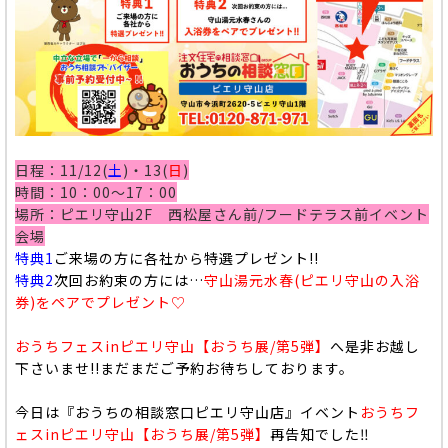
日程：11/12(
土
)・13(
日
)
時間：10：00～17：00
場所：ピエリ守山2F 西松屋さん前/フードテラス前イベント
会場
特典1
ご来場の方に各社から特選プレゼント!!
特典2
次回お約束の方には…
守山湯元水春(ピエリ守山の入浴
券)をペアでプレゼント♡
おうちフェスinピエリ守山【おうち展/第5弾】
へ是非お越し
下さいませ!!まだまだご予約お待ちしております。
今日は
『おうちの相談窓
口ピエリ守山店』
イベント
おうちフ
ェスinピエリ守山【おうち展/第5弾】
再告知でした‼