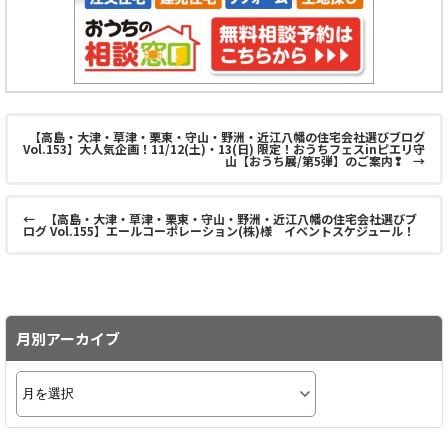
【高島・大津・草津・栗東・守山・野洲・近江八幡の住宅会社選びブログ
Vol.153】大人気企画！11/12(土)・13(日) 限定！おうちフェスinピエリ守
山【おうち展/第5弾】のご案内❢
→
←
【高島・大津・草津・栗東・守山・野洲・近江八幡の住宅会社選びブ
ログ Vol.155】エールコーポレーション(株)様 イベントスケジュール！
月別アーカイブ