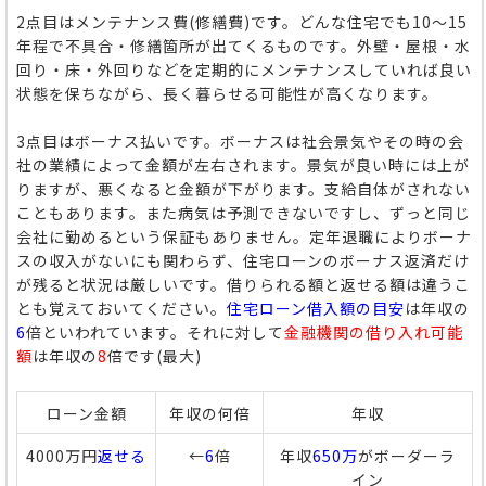
2点目はメンテナンス費(修繕費)です。どんな住宅でも10～15
年程で不具合・修繕箇所が出てくるものです。外壁・屋根・水
回り・床・外回りなどを定期的にメンテナンスしていれば良い
状態を保ちながら、長く暮らせる可能性が高くなります。
3点目はボーナス払いです。ボーナスは社会景気やその時の会
社の業績によって金額が左右されます。景気が良い時には上が
りますが、悪くなると金額が下がります。支給自体がされない
こともあります。また病気は予測できないですし、ずっと同じ
会社に勤めるという保証もありません。定年退職によりボーナ
スの収入がないにも関わらず、住宅ローンのボーナス返済だけ
が残ると状況は厳しいです。借りられる額と返せる額は違うこ
とも覚えておいてください。
住宅ローン借入額の目安
は年収の
6
倍といわれています。それに対して
金融機関の借り入れ可能
額
は年収の
8
倍です(最大)
ローン金額
年収の何倍
年収
4000万円
返せる
←
6
倍
年収
650万
がボーダーラ
イン