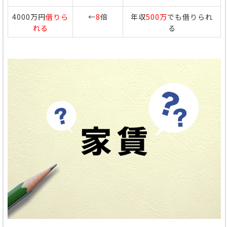
4000万円
借りら
←
8
倍
年収
500万
でも借りられ
れる
る