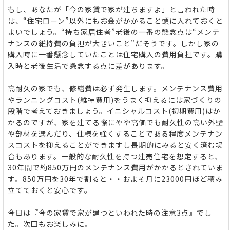
もし、あなたが「今の家賃で家が建ちますよ」と言われた時
は、“住宅ローン”以外にもお金がかかること頭に入れておくと
よいでしょう。“持ち家居住者”老後の一番の懸念点は“メンテ
ナンスの維持費の負担が大きいこと”だそうです。しかし家の
購入時に一番懸念していたことは住宅購入の費用負担です。購
入時と老後生活で懸念する点に差があります。
高耐久の家でも、修繕費は必ず発生します。メンテナンス費用
やランニングコスト(維持費用)をうまく抑えるには家づくりの
段階で考えておきましょう。イニシャルコスト(初期費用)はか
かるのですが、家を建てる際にやや高価でも耐久性の高い外壁
や部材を選んだり、仕様を強くすることである程度メンテナン
スコストを抑えることができますし長期的にみると安く済む場
合もあります。一般的な耐久性を持つ建売住宅を想定すると、
30年間で約850万円のメンテナンス費用がかかるとされていま
す。850万円を30年で割ると・・およそ月に23000円ほど積み
立てておくと安心です。
今日は『今の家賃で家が建つといわれた時の注意3点』でし
た。次回もお楽しみに。