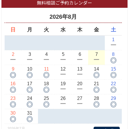
無料相談ご予約カレンダー
2026年8月
日
月
火
水
木
金
土
1
ー
2
3
4
5
6
7
8
◎
ー
ー
ー
ー
ー
ー
9
10
11
12
13
14
15
◎
◎
◎
◎
◎
ー
ー
16
17
18
19
20
21
22
◎
◎
◎
◎
◎
ー
ー
23
24
25
26
27
28
29
◎
◎
◎
◎
◎
ー
ー
30
31
◎
◎
2026年7月