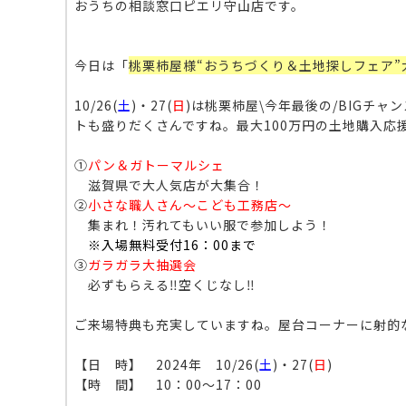
おうちの相談窓口ピエリ守山店です。
今日は「
桃栗柿屋様“おうちづくり＆土地探しフェア”
10/26(
土
)・27(
日
)は桃栗柿屋\今年最後の/BIGチ
トも盛りだくさんですね。最大100万円の土地購入応
①
パン＆ガトーマルシェ
滋賀県で大人気店が大集合！
②
小さな職人さん～こども工務店～
集まれ！汚れてもいい服で参加しよう！
※入場無料受付16：00まで
③
ガラガラ大抽選会
必ずもらえる‼空くじなし‼
ご来場特典も充実していますね。屋台コーナーに射的
【日 時】 2024年 10/26(
土
)・27(
日
)
【時 間】 10：00～17：00