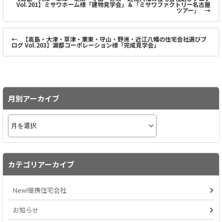
Vol.201】ミサワホーム様「建物見学会」＆「ミサワファクトリー名古屋
ツアー」
→
←
【高島・大津・草津・栗東・守山・野洲・近江八幡の住宅会社選びブ
ログ Vol.203】湖都コーポレーション様「完成見学会」
月別アーカイブ
カテゴリアーカイブ
New!提携住宅会社
お知らせ