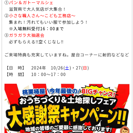
①
パン＆ガトーマルシェ
滋賀県で大人気店が大集合！
②
小さな職人さん～こども工務店～
集まれ！汚れてもいい服で参加しよう！
※入場無料受付16：00まで
③
ガラガラ大抽選会
必ずもらえる‼空くじなし‼
ご来場特典も充実していますね。屋台コーナーに射的などなど
【日 時】 2024年 10/26(
土
)・27(
日
)
【時 間】 10：00～17：00