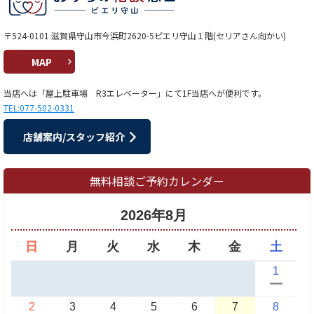
〒524-0101 滋賀県守山市今浜町2620-5ピエリ守山１階(セリアさん向かい)
MAP
当店へは「屋上駐車場 R3エレベーター」にて1F当店へが便利です。
TEL:077-502-0331
店舗案内/スタッフ紹介
無料相談ご予約カレンダー
2026年8月
日
月
火
水
木
金
土
1
ー
2
3
4
5
6
7
8