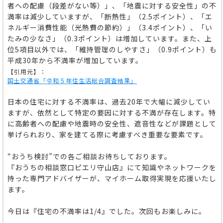
者への配慮（段差がない等）」、「地震に対する安全性」の不
満率は減少していますが、「断熱性」（2.5ポイント）、「エ
ネルギー消費性能（光熱費の節約）」（3.4ポイント）、「い
たみの少なさ」（0.3ポイント）は増加しています。また、上
位5項目以外では、「維持管理のしやすさ」（0.9ポイント）も
平成30年から不満率が増加しています。
【引用元】：
国土交通省「令和５年住生活総合調査結果」
日本の住宅に対する不満率は、過去20年で大幅に減少してい
ますが、依然として特定の要因に対する不満が存在します。特
に高齢者への配慮や地震時の安全性、遮音性などが課題として
挙げられおり、家を建てる際に考慮すべき重要な要素です。
“おうち検討”での各ご相談お待ちしております。
『おうちの相談窓口ピエリ守山店』にて知識やネットワークを
持った専門アドバイザーが、マイホーム取得実現を応援いたし
ます。
今日は『住宅の不満率は1/4』でした。次回もお楽しみに。