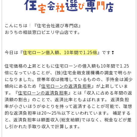
こんにちは
『住宅会社選び専門店』
おうちの相談窓口ピエリ守山店です。
今日は『
住宅ローン借入額、10年間で1.25倍
』です❢
住宅価格の上昇とともに住宅ローンの借入額も10年間で1.25
倍になっていることが、(独)住宅金融支援機構の調査で明らか
になりました。
世帯年収は微増しているものの、手持金は減少
傾向にあるため『
住宅ローンの返済負担率
』が上昇していま
す。『
住宅ローンの返済負担率
』とは「収入に占める年間の返
済額の割合」のことで、返済比率ともよばれます。
返済負担
率が小さいほうがゆとりを持って返済することが可能で、理想
的な返済負担率は
20～25％
以下といわれています。 補足する
と、返済負担率は額面収入(総支給額)ではなく、税金などが差
し引かれた手取り収入で計算します。