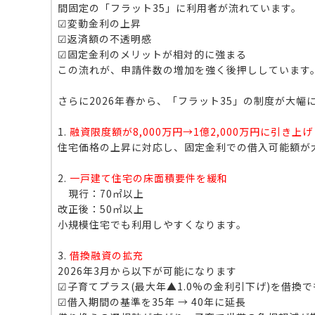
間固定の「フラット35」に利用者が流れています。
☑変動金利の上昇
☑返済額の不透明感
☑固定金利のメリットが相対的に強まる
この流れが、申請件数の増加を強く後押ししています
さらに2026年春から、「フラット35」の制度が大幅
1.
融資限度額が8,000万円→1億2,000万円に引き上げ
住宅価格の上昇に対応し、固定金利での借入可能額が
2.
一戸建て住宅の床面積要件を緩和
現行：70㎡以上
改正後：50㎡以上
小規模住宅でも利用しやすくなります。
3.
借換融資の拡充
2026年3月から以下が可能になります
☑子育てプラス(最大年▲1.0%の金利引下げ)を借換
☑借入期間の基準を35年 → 40年に延長