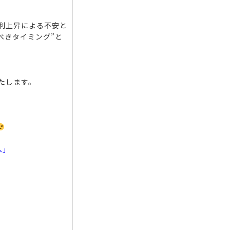
金利上昇による不安と
べきタイミング”と
たします。
へ」