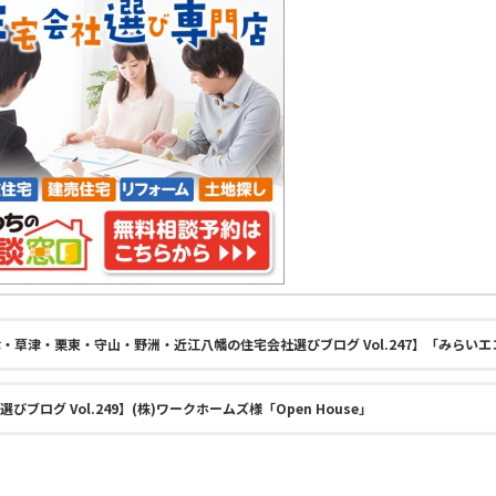
・草津・栗東・守山・野洲・近江八幡の住宅会社選びブログ Vol.247】「みらいエコ
グ Vol.249】(株)ワークホームズ様「Open House」