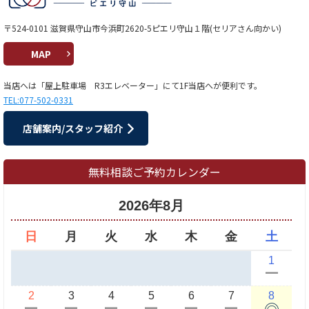
〒524-0101 滋賀県守山市今浜町2620-5ピエリ守山１階(セリアさん向かい)
MAP
当店へは「屋上駐車場 R3エレベーター」にて1F当店へが便利です。
TEL:077-502-0331
店舗案内/スタッフ紹介
無料相談ご予約カレンダー
2026年8月
日
月
火
水
木
金
土
1
ー
2
3
4
5
6
7
8
◎
ー
ー
ー
ー
ー
ー