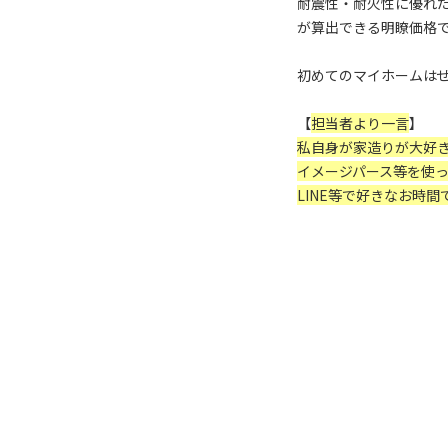
耐震性・耐火性に優れたツ
が算出できる明瞭価格
初めてのマイホームはぜひ
【
担当者より一言
】
私自身が家造りが大好
イメージパース等を使
LINE等で好きなお時