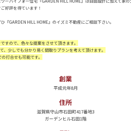
ーバイフォー住宅『GARDEN HILL HOME』は自由設計に加えて家
でご好評を得ています！
『GARDEN HILL HOME』のイズミ不動産にご相談下さい。
きですので、色々な提案をさせて頂きます。
って、少しでも分かり易く間取りプランを考えて頂けます。
間での打合せも可能です。
創業
平成元年8月
住所
滋賀県守山市石田町417番地3
ガーデンヒル石田1階