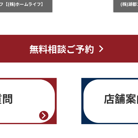
フ【(株)ホームライフ】
(株)湖
無料相談ご予約
質問
店舗案