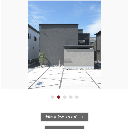
●
●
●
●
●
桃栗柿屋【ももくりの家】
→