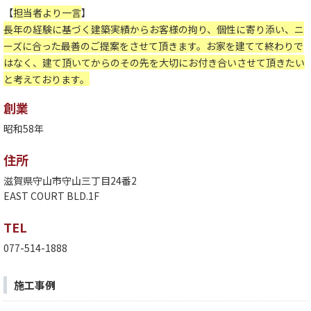
【
担当者より一言
】
長年の経験に基づく建築実績からお客様の拘り、個性に寄り添い、ニ
ーズに合った最善のご提案をさせて頂きます。お家を
建てて終わりで
はなく、建て頂いてからのその先を大切にお付き合いさせて頂きたい
と考えております。
創業
昭和58年
住所
滋賀県守山市守山三丁目24番2
EAST COURT BLD.1F
TEL
077-514-1888
施工事例