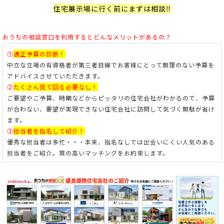
住宅展示場に行く前にまずは相談‼
おうちの相談窓口を利用すると
どんなメリットがあるの？
①
適正予算の診断！
中立な立場の有資格者が第三者目線でお客様にとって無理のない予算を
アドバイスさせていただきます。
②
たくさん見て回る必要なし！
ご要望やご予算、時期などからピッタリの住宅会社がわかるので、予算
が合わない、要望が実現できない住宅会社に訪問して気づく無駄が省け
ます。
③
担当者を指名して紹介！
優秀な担当者は多忙・・・本来、指名なしでは出会いにくい人気のある
担当者をご紹介。
質の高いマッチングをお約束します。