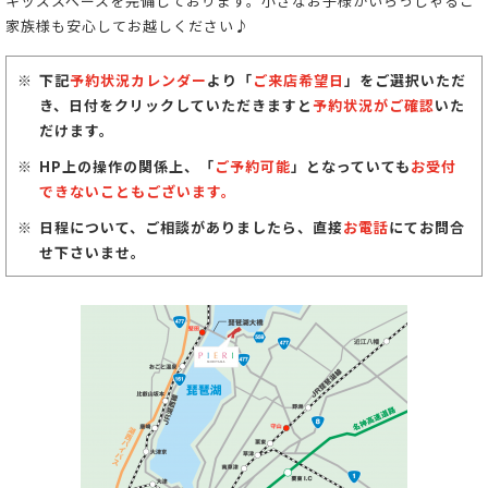
キッズスペースを完備しております。小さなお子様がいらっしゃるご
家族様も安心してお越しください♪
下記
予約状況カレンダー
より「
ご来店希望日
」をご選択いただ
き、日付をクリックしていただきますと
予約状況がご確認
いた
だけます。
HP上の操作の関係上、「
ご予約可能
」となっていても
お受付
できないこともございます。
日程について、ご相談がありましたら、直接
お電話
にてお問合
せ下さいませ。