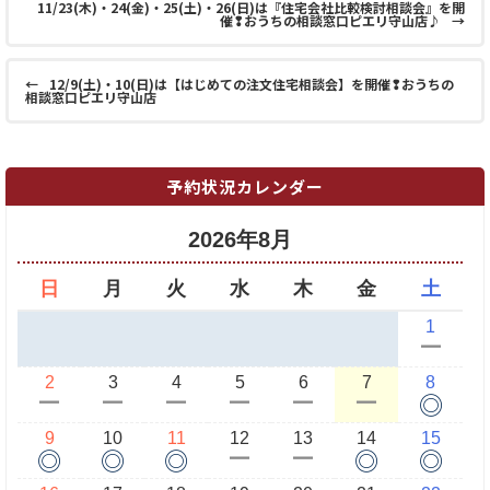
11/23(木)・24(金)・25(土)・26(日)は『住宅会社比較検討相談会』を開
催❢おうちの相談窓口ピエリ守山店♪
→
←
12/9(土)・10(日)は【はじめての注文住宅相談会】を開催❢おうちの
相談窓口ピエリ守山店
予約状況カレンダー
2026年8月
日
月
火
水
木
金
土
1
ー
2
3
4
5
6
7
8
◎
ー
ー
ー
ー
ー
ー
9
10
11
12
13
14
15
◎
◎
◎
◎
◎
ー
ー