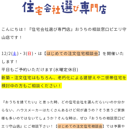
こんにちは！
『住宅会社選び専門店』おうちの相談窓口ピエリ守
山店
です！
12/2(
土
)・3(
日
)・は【
はじめての注文住宅相談会
】
を開催いた
します！
平日もご予約いただけます(
水曜定休日)
新築
・
注文住宅
はもちろん、老朽化による
建替え
や
二世帯住宅
を
検討中の方もご相談ください
！
『おうちを建てたい』と思った時、どの住宅会社を選んだらいいのか分か
らない、ハウスメーカーはたくさんあるけど何が違うの？そう思うご家族
様も多いのではないでしょうか？そんな時は、ぜひ『おうちの相談窓口ピ
エリ守山店』にご相談下さい！【
はじめての注文住宅相談会
】では予算や