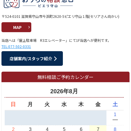
〒524-0101 滋賀県守山市今浜町2620-5ピエリ守山１階(セリアさん向かい)
MAP
当店へは「屋上駐車場 R3エレベーター」にて1F当店へが便利です。
TEL:077-502-0331
店舗案内/スタッフ紹介
無料相談ご予約カレンダー
2026年8月
日
月
火
水
木
金
土
1
ー
2
3
4
5
6
7
8