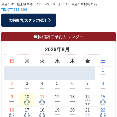
当店へは「屋上駐車場 R3エレベーター」にて1F当店へが便利です。
TEL:077-518-9366
店舗案内/スタッフ紹介
無料相談ご予約カレンダー
2026年8月
日
月
火
水
木
金
土
1
ー
2
3
4
5
6
7
8
ー
ー
ー
ー
ー
ー
ー
9
10
11
12
13
14
15
◎
◎
◎
◎
ー
ー
ー
16
17
18
19
20
21
22
◎
◎
◎
◎
◎
ー
ー