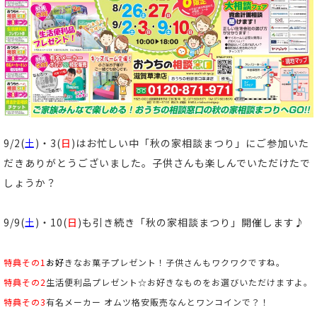
9/2(
土
)・3(
日
)はお忙しい中「秋の家相談まつり」にご参加いた
だきありがとうございました。子供さんも楽しんでいただけたで
しょうか？
9/9(
土
)・10(
日
)も引き続き「秋の家相談まつり」開催します♪
特典その1
お
好
きなお菓子プレゼント！子供さんもワクワクですね。
特典その2
生活便利品プレゼント☆お好きなものをお選びいただけますよ。
特典その3
有名メーカー オムツ格安販売なんとワンコインで？！