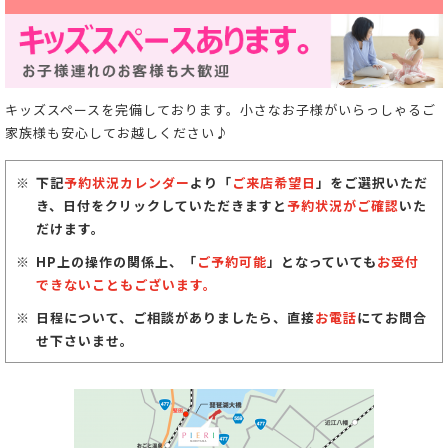
キッズスペースを完備しております。小さなお子様がいらっしゃるご
家族様も安心してお越しください♪
下記
予約状況カレンダー
より「
ご来店希望日
」をご選択いただ
き、日付をクリックしていただきますと
予約状況がご確認
いた
だけます。
HP上の操作の関係上、「
ご予約可能
」となっていても
お受付
できないこともございます。
日程について、ご相談がありましたら、直接
お電話
にてお問合
せ下さいませ。