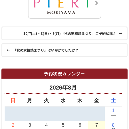
10/7(土)・8(日)・9(月)「秋の家相談まつり」ご予約状況♪
→
←
「秋の家相談まつり」はいかがでしたか？
予約状況カレンダー
2026年8月
日
月
火
水
木
金
土
1
ー
2
3
4
5
6
7
8