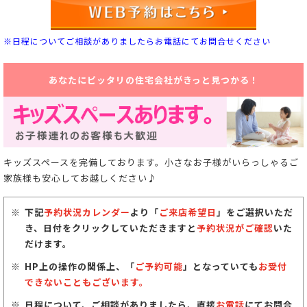
※日程についてご相談がありましたらお電話にてお問合せください
あなたにピッタリの住宅会社がきっと見つかる！
キッズスペースを完備しております。小さなお子様がいらっしゃるご
家族様も安心してお越しください♪
下記
予約状況カレンダー
より「
ご来店希望日
」をご選択いただ
き、日付をクリックしていただきますと
予約状況がご確認
いた
だけます。
HP上の操作の関係上、「
ご予約可能
」となっていても
お受付
できないこともございます。
日程について、ご相談がありましたら、直接
お電話
にてお問合