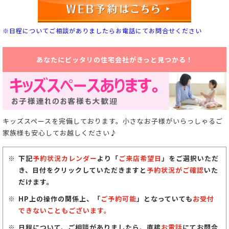
※日程についてご相談がありましたらお電話にてお問合せください
あなたにピッタリの住宅会社がきっと見つかる！
キッズスペースを完備しております。小さなお子様がいらっしゃるご
家族様も安心してお越しください♪
下記
予約状況カレンダー
より「
ご来店希望日
」をご選択いただ
き、日付をクリックしていただきますと
予約状況がご確認
いた
だけます。
HP上の操作の関係上、「
ご予約可能
」となっていても
お受付
できないこともございます。
日程について、ご相談がありましたら、直接
お電話
にてお問合