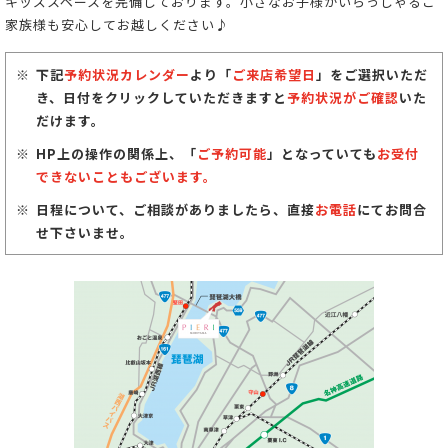
キッズスペースを完備しております。小さなお子様がいらっしゃるご
家族様も安心してお越しください♪
下記
予約状況カレンダー
より「
ご来店希望日
」をご選択いただ
き、日付をクリックしていただきますと
予約状況がご確認
いた
だけます。
HP上の操作の関係上、「
ご予約可能
」となっていても
お受付
できないこともございます。
日程について、ご相談がありましたら、直接
お電話
にてお問合
せ下さいませ。