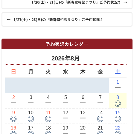
1/20(土)・21(日)の「新春家相談まつり」ご予約状況❢
→
←
1/27(土)・28(日)の「新春家相談まつり」ご予約状況♪
予約状況カレンダー
2026年8月
日
月
火
水
木
金
土
1
ー
2
3
4
5
6
7
8
◎
ー
ー
ー
ー
ー
ー
9
10
11
12
13
14
15
◎
◎
◎
◎
◎
ー
ー
16
17
18
19
20
21
22
◎
◎
◎
◎
◎
ー
ー