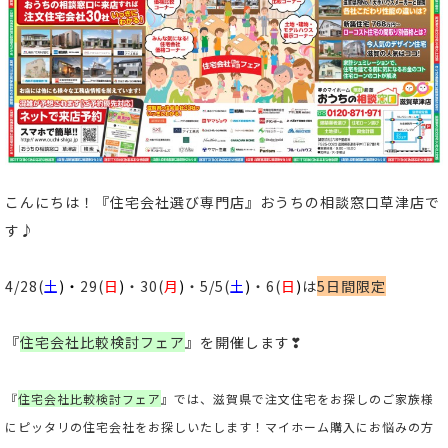
こんにちは！
『住宅会社選び専門店』おうちの相談窓口草津店
で
す♪
4/28
(
土
)
・
29
(
日
)
・30
(
月
)
・5/5
(
土
)
・6
(
日
)
は
5日間限定
『
住宅会社比較検討フェア
』
を開催します❣
『
住宅会社比較検討フェア
』
では、滋賀県で注文住宅をお探しのご家族様
にピッタリの住宅会社をお探しいたします！マイホーム購入にお悩みの方