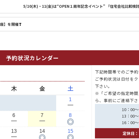
5/10(木)・11(金)は“OPEN１周年記念イベント” 『住宅会社比較
り講座】を開催❣
予約状況カレンダー
下記時間帯でのご予約
月
ご予約状況は日付をク
下さい。
木
金
土
※「ご希望の指定時間
1
ら、事前にご連絡下さ
ー
10：00～
6
7
8
13：00～
◎
ー
ー
16：00～
13
14
15
定休日：
◎
◎
ー