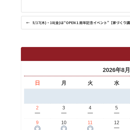
←
5/17(木)・18(金)は“OPEN１周年記念イベント”【家づく
2026年8
日
月
火
水
2
3
4
5
ー
ー
ー
ー
9
10
11
12
◎
◎
◎
ー