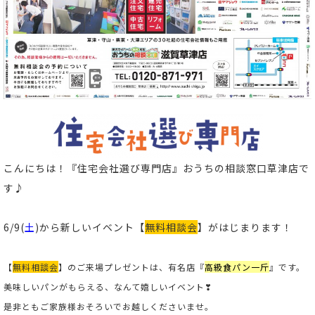
こんにちは！
『住宅会社選び専門店』おうちの相談窓口草津店
で
す♪
6/9
(
土
)から新しいイベント
【
無料相談会
】
がはじまります！
【
無料相談会
】
のご来場プレゼントは、有名店『
高級食パン一斤
』です。
美味しいパンがもらえる、なんて嬉しいイベント❣
是非ともご家族様おそろいでお越しくださいませ。