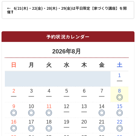
←
6/21(木)・22(金)・28(木)・29(金)は平日限定【家づくり講座】を開
催❢
予約状況カレンダー
2026年8月
日
月
火
水
木
金
土
1
ー
2
3
4
5
6
7
8
◎
ー
ー
ー
ー
ー
ー
9
10
11
12
13
14
15
◎
◎
◎
◎
◎
ー
ー
16
17
18
19
20
21
22
◎
◎
◎
◎
◎
ー
ー