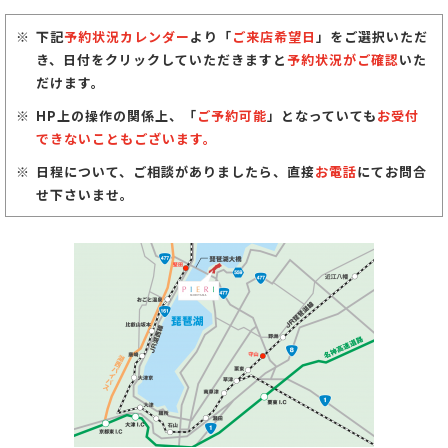
下記
予約状況カレンダー
より「
ご来店希望日
」をご選択いただ
き、日付をクリックしていただきますと
予約状況がご確認
いた
だけます。
HP上の操作の関係上、「
ご予約可能
」となっていても
お受付
できないこともございます。
日程について、ご相談がありましたら、直接
お電話
にてお問合
せ下さいませ。