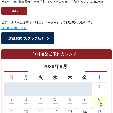
〒524-0101 滋賀県守山市今浜町2620-5ピエリ守山１階(セリアさん向かい)
MAP
当店へは「屋上駐車場 R3エレベーター」にて1F当店へが便利です。
TEL:077-502-0331
店舗案内/スタッフ紹介
無料相談ご予約カレンダー
2026年8月
日
月
火
水
木
金
土
1
ー
2
3
4
5
6
7
8
◎
ー
ー
ー
ー
ー
ー
9
10
11
12
13
14
15