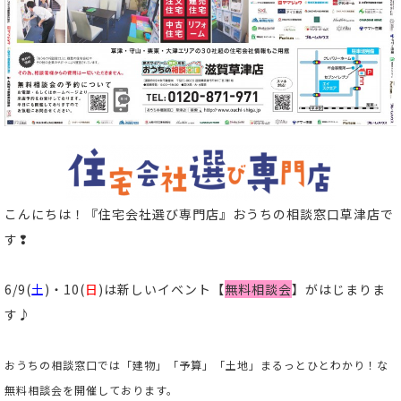
こんにちは！
『住宅会社選び専門店』おうちの相談窓口草津店
で
す❢
6/9
(
土
)・
10
(
日
)は新しいイベント
【
無料相談会
】
がはじまりま
す♪
おうちの相談窓口では「建物」「予算」「土地」まるっとひとわかり！な
無料相談会を開催しております。