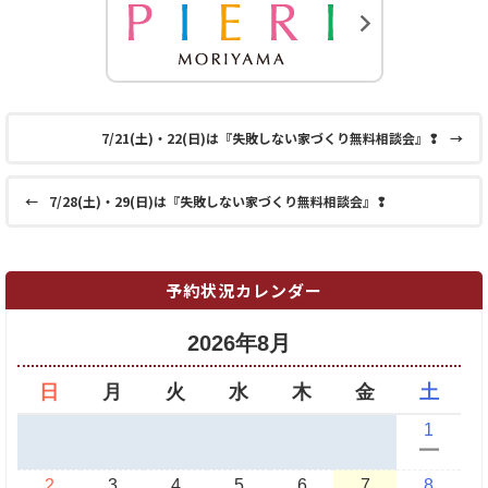
7/21(土)・22(日)は『失敗しない家づくり無料相談会』❢
→
←
7/28(土)・29(日)は『失敗しない家づくり無料相談会』❢
予約状況カレンダー
2026年8月
日
月
火
水
木
金
土
1
ー
2
3
4
5
6
7
8