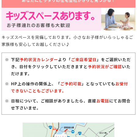
あなたにピッタリの住宅会社がきっと見つかる！
キッズスペースを完備しております。小さなお子様がいらっしゃるご
家族様も安心してお越しください♪
下記
予約状況カレンダー
より「
ご来店希望日
」をご選択いただ
き、日付をクリックしていただきますと
予約状況がご確認
いた
だけます。
HP上の操作の関係上、「
ご予約可能
」となっていても
お受付
できないこともございます。
日程について、ご相談がありましたら、直接
お電話
にてお問合
せ下さいませ。