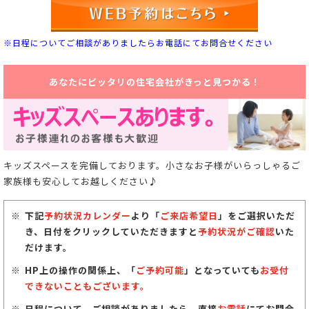
※日程についてご相談がありましたらお電話にてお問合せください
あなたにピッタリの住宅会社がきっと見つかる！
キッズスペースを完備しております。小さなお子様がいらっしゃるご
家族様も安心してお越しください♪
下記
予約状況カレンダー
より「
ご来店希望日
」をご選択いただ
き、日付をクリックしていただきますと
予約状況がご確認
いた
だけます。
HP上の操作の関係上、「
ご予約可能
」となっていても
お受付
できないこともございます。
日程について、ご相談がありましたら、直接
お電話
にてお問合