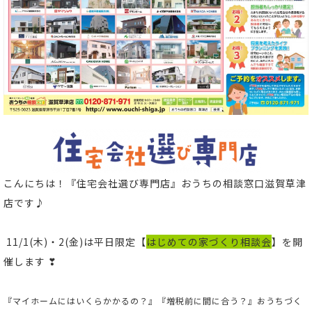
こんにちは！
『住宅会社選び専門店』おうちの相談窓口滋賀草津
店
です♪
11/1(木)・2(金)は平日限定
【
はじめての家づくり相談会
】
を開
催します ❣
『マイホームにはいくらかかるの？』『増税前に間に合う？』おうちづく