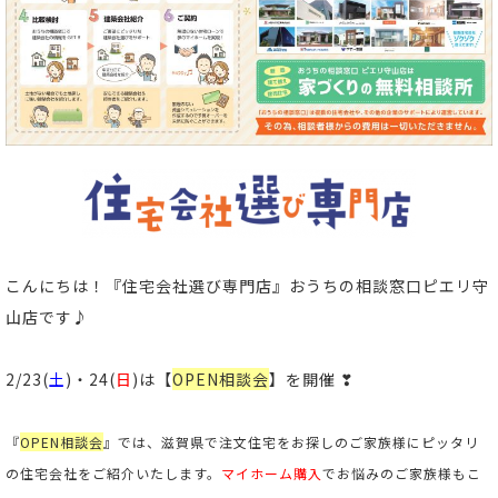
こんにちは！
『住宅会社選び専門店』おうちの相談窓口ピエリ守
山店
です♪
2/23(
土
)・24(
日
)は【
OPEN相談会
】を開催 ❣
『
OPEN相談会
』では、滋賀県で注文住宅をお探しのご家族様にピッタリ
の住宅会社をご紹介いたします。
マイホーム購入
でお悩みのご家族様もこ