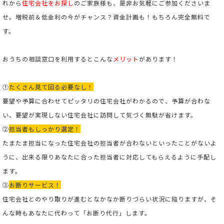
れから
住宅会社をお探し
のご家族様も、是非お気軽にご参加くださいま
せ。増税前＆低金利の今がチャンス？資金計画も！もちろん完全無料で
す。
おうちの相談窓口を利用するとこんな
メリット
があります！
①
たくさん見て回る必要なし！
要望や予算に合わせてピッタリの住宅会社がわかるので、予算が合わな
い、要望が実現しない住宅会社に訪問して気づく無駄が省けます。
②
担当者もしっかり選定！
たまたま担当になった住宅会社の担当者が合わないといったことがないよ
うに、出来る限りあなたに合った担当者に対応してもらえるように手配し
ます。
③
お断りサービス！
住宅会社とのやり取りが進むとなかなか断りづらい状況に陥りますが、そ
んな時もあなたに代わって「お断り代行」します。