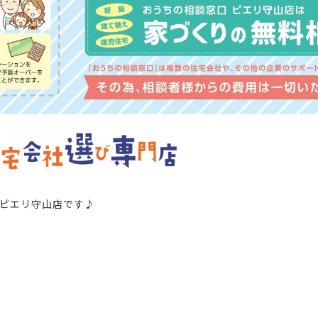
ピエリ守山店
です
♪