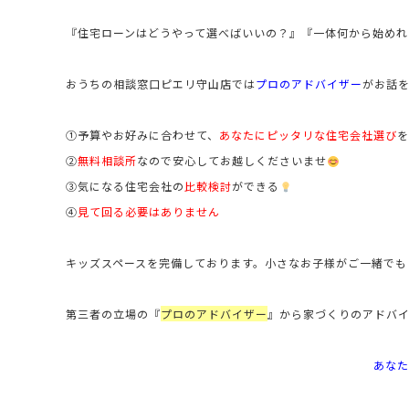
『住宅ローンはどうやって選べばいいの？』
『一体何から始めれ
おうちの相談窓口ピエリ守山店では
プロのアドバイザー
がお話
①予算やお好みに合わせて、
あなたにピッタリな住宅会社選び
②
無料相談所
なので安心してお越しくださいませ
③気になる住宅会社の
比較検討
ができる
④
見て回る必要はありません
キッズスペースを完備しております。小さなお子様がご一緒でも
第三者の立場の
『
プロのアドバイザー
』
から家づくりのアドバ
あなた