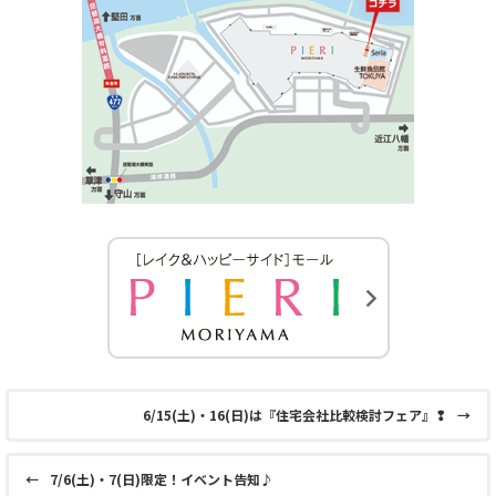
6/15(土)・16(日)は『住宅会社比較検討フェア』❢
→
←
7/6(土)・7(日)限定！イベント告知♪