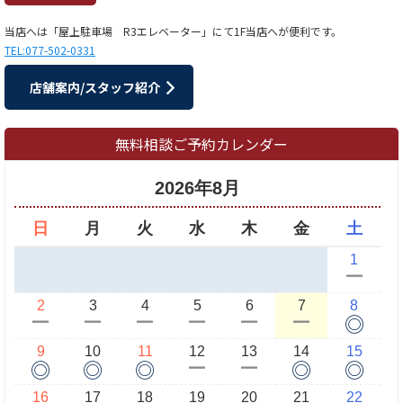
当店へは「屋上駐車場 R3エレベーター」にて1F当店へが便利です。
TEL:077-502-0331
店舗案内/スタッフ紹介
無料相談ご予約カレンダー
2026年8月
日
月
火
水
木
金
土
1
ー
2
3
4
5
6
7
8
◎
ー
ー
ー
ー
ー
ー
9
10
11
12
13
14
15
◎
◎
◎
◎
◎
ー
ー
16
17
18
19
20
21
22