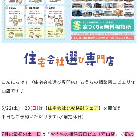
こんにちは！
『住宅会社選び専門店』おうちの相談窓口ピエリ守
山店
です
♪
6/22(
土
)・23(
日
)は【
住宅会社比較検討フェア
】を開催❣
平日もご予約いただけます(水曜定休日)
7月の最初の土・日
は
『
おうちの相談窓口ピエリ守山店
』
で
初の