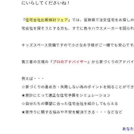
にいらしてくださいね！
『
住宅会社比較検討フェア
』では、滋賀県で注文住宅をお探し
宅会社を探そうとする方も、すでに色々ハウスメーカーを回ら
キッズスペース完備ですので小さなお子様がご一緒でも安心です
第三者の立場の
『
プロのアドバイザー
』
から家づくりのアドバ
例えば・・・
☆家づくりの進め方・失敗しない為のポイントを知ることがで
★家計にとって適正な住宅予算をシミュレーション
☆自分たちの要望に合った住宅会社を紹介してもらえる
★家作りに関する悩みや不安を解決できる・・・などなど
あなた