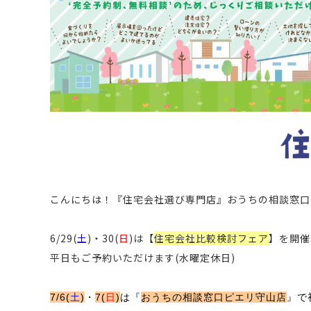
こんにちは！
『住宅会社選び専門店』おうちの相談窓口
6/29(
土
)・30(
日
)は【
住宅会社比較検討フェア
】を開催
平日もご予約いただけます(水曜定休日)
7/6(
土
)
・
7(
日
)
は『
おうちの相談窓口ピエリ守山店
』
で