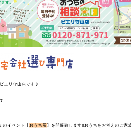
ピエリ守山店
です
♪
❣
初のイベント
【
おうち展
】
を開催致します‼おうちをお考えのご家