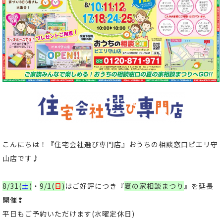
こんにちは！
『住宅会社選び専門店』おうちの相談窓口ピエリ守
山店
です
♪
8/31(
土
)
・
9/1(
日
)
はご好評につき
『
夏の家相談まつり
』
を延長
開催❢
平日もご予約いただけます(水曜定休日)