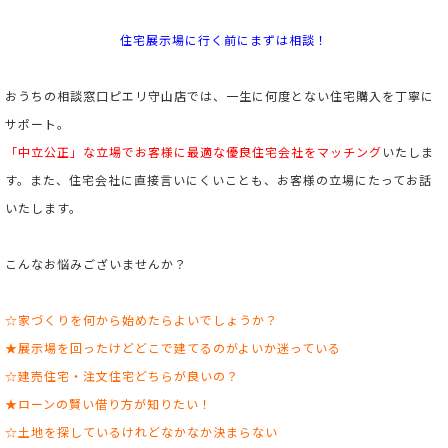
住宅展示場に行く前にまずは相談！
おうちの相談窓口ピエリ守山店
では、一生に何度とない住宅購入を丁寧に
サポート。
「中立公正」な立場でお客様に最適な優良住宅会社をマッチング
いたしま
す。また、住宅会社に直接言いにくいことも、お客様の立場にたってお話
いたします。
こんなお悩みございませんか？
☆家づくりを何から始めたらよいでしょうか？
★展示場を回ったけどどこで建てるのがよいか迷っている
☆建売住宅・注文住宅どちらが良いの？
★ローンの賢い借り方が知りたい！
☆土地を探しているけれどなかなか決まらない