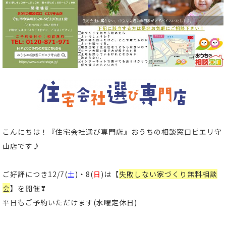
こんにちは！
『住宅会社選び専門店』おうちの相談窓口ピエリ守
山店
です
♪
ご好評につき12/7(
土
)・8(
日
)は【
失敗しない家づくり無料相談
会
】を開催❣
平日もご予約いただけます(水曜定休日)