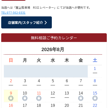
当店へは「屋上駐車場 R3エレベーター」にて1F当店へが便利です。
TEL:077-502-0331
店舗案内/スタッフ紹介
無料相談ご予約カレンダー
2026年8月
日
月
火
水
木
金
土
1
ー
2
3
4
5
6
7
8
ー
ー
ー
ー
ー
ー
ー
9
10
11
12
13
14
15
◎
◎
◎
◎
◎
ー
ー
16
17
18
19
20
21
22