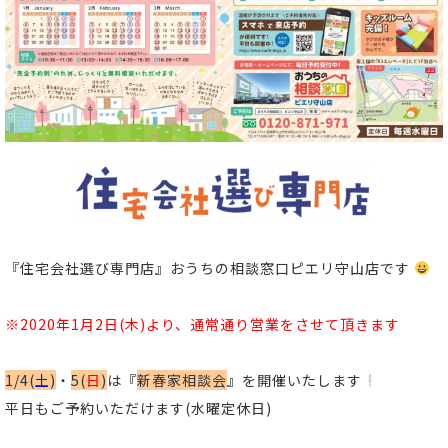
『住宅会社選び専門店』
おうちの相談窓口ピエリ守山店です
※2020年1月2日(木)より、通常通り営業をさせて頂きます
1/4(
土
)
・
5(
日
)
は
『
新春家相談会
』
を開催いたします
平日もご予約いただけます(水曜定休日)