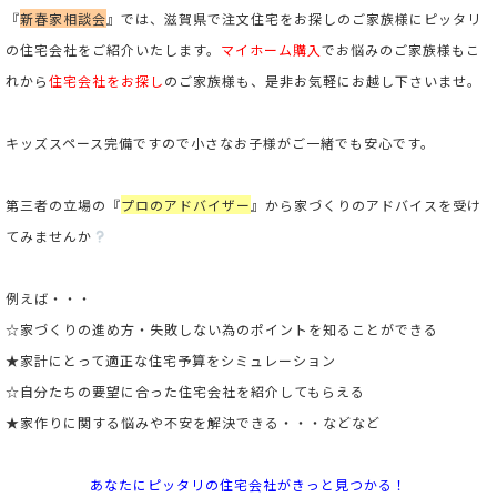
『
新春家相談会
』では、滋賀県で注文住宅をお探しのご家族様にピッタリ
の住宅会社をご紹介いたします。
マイホーム購入
でお悩みのご家族様もこ
れから
住宅会社をお探し
のご家族様も、是非お気軽にお越し下さいませ。
キッズスペース完備ですので小さなお子様がご一緒でも安心です。
第三者の立場の
『
プロのアドバイザー
』
から家づくりのアドバイスを受け
てみませんか
例えば・・・
☆家づくりの進め方・失敗しない為のポイントを知ることができる
★家計にとって適正な住宅予算をシミュレーション
☆自分たちの要望に合った住宅会社を紹介してもらえる
★家作りに関する悩みや不安を解決できる・・・などなど
あなたにピッタリの住宅会社がきっと見つかる！