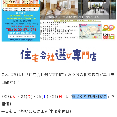
こんにちは！
『住宅会社選び専門店』おうちの相談窓口ピエリ守
山店
です！
7/23(
木
)・24(
金
)・25(
土
)・26(
日
)は『
家づくり無料相談会
』を
開催❢
平日もご予約いただけます(水曜定休日)