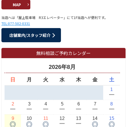
MAP
当店へは「屋上駐車場 R3エレベーター」にて1F当店へが便利です。
TEL:077-502-0331
店舗案内/スタッフ紹介
無料相談ご予約カレンダー
2026年8月
日
月
火
水
木
金
土
1
ー
2
3
4
5
6
7
8
ー
ー
ー
ー
ー
ー
ー
9
10
11
12
13
14
15
◎
◎
◎
◎
◎
ー
ー