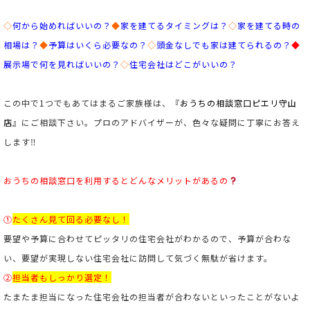
◇
何から始めればいいの？
◆
家を建てるタイミングは？
◇
家を建てる時の
相場は？
◆
予算はいくら必要なの？
◇
頭金なしでも家は建てられるの？
◆
展示場で何を見ればいいの？
◇
住宅会社はどこがいいの？
この中で1つでもあてはまるご家族様は、『
おうちの相談窓口ピエリ守山
店
』にご相談下さい。プロのアドバイザーが、色々な疑問に丁寧にお答え
します‼
おうちの相談窓口を利用するとどんなメリットがあるの
①
たくさん見て回る必要なし！
要望や予算に合わせてピッタリの住宅会社がわかるので、予算が合わな
い、要望が実現しない住宅会社に訪問して気づく無駄が省けます。
②
担当者もしっかり選定！
たまたま担当になった住宅会社の担当者が合わないといったことがないよ