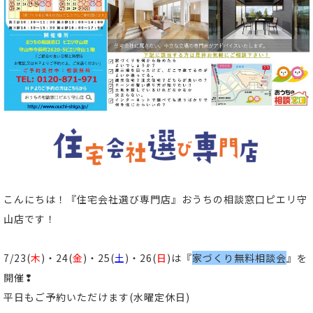
こんにちは！
『住宅会社選び専門店』おうちの相談窓口ピエリ守
山店
です！
7/23(
木
)・24(
金
)・25(
土
)・26(
日
)は『
家づくり無料相談会
』を
開催❢
平日もご予約いただけます(水曜定休日)