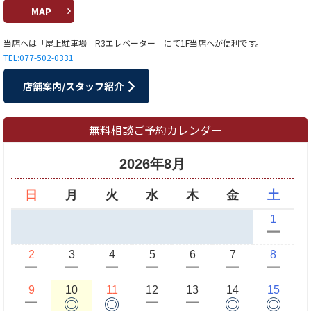
MAP
当店へは「屋上駐車場 R3エレベーター」にて1F当店へが便利です。
TEL:077-502-0331
店舗案内/スタッフ紹介
無料相談ご予約カレンダー
2026年8月
日
月
火
水
木
金
土
1
ー
2
3
4
5
6
7
8
ー
ー
ー
ー
ー
ー
ー
9
10
11
12
13
14
15
◎
◎
◎
◎
ー
ー
ー