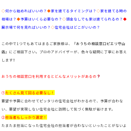
◇
何から始めればいいの？
◆
家を建てるタイミングは？
◇
家を建てる時の
相場は？
◆
予算はいくら必要なの？
◇
頭金なしでも家は建てられるの？
◆
展示場で何を見ればいいの？
◇
住宅会社はどこがいいの？
この中で1つでもあてはまるご家族様は、『
おうちの相談窓口ピエリ守山
店
』にご相談下さい。プロのアドバイザーが、色々な疑問に丁寧にお答え
します‼
おうちの相談窓口を利用するとどんなメリットがあるの
①
たくさん見て回る必要なし！
要望や予算に合わせてピッタリの住宅会社がわかるので、予算が合わな
い、要望が実現しない住宅会社に訪問して気づく無駄が省けます。
②
担当者もしっかり選定！
たまたま担当になった住宅会社の担当者が合わないといったことがないよ