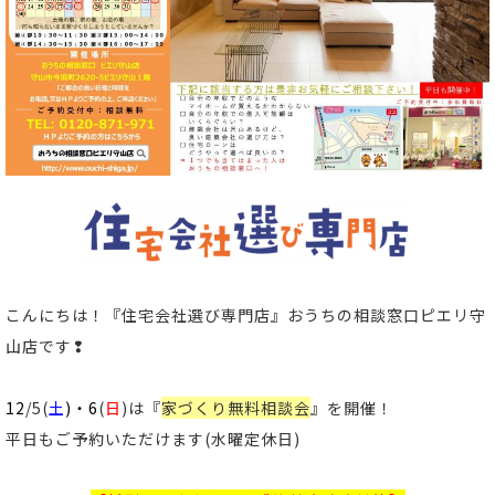
こんにちは！
『住宅会社選び専門店』おうちの相談窓口ピエリ守
山店
です
❢
12
/5
(
土
)・6
(
日
)は『
家づくり無料相談会
』を開催！
平日もご予約いただけます(水曜定休日)