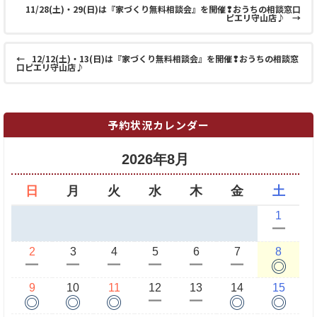
11/28(土)・29(日)は『家づくり無料相談会』を開催❢おうちの相談窓口
ピエリ守山店♪
→
←
12/12(土)・13(日)は『家づくり無料相談会』を開催❢おうちの相談窓
口ピエリ守山店♪
予約状況カレンダー
2026年8月
日
月
火
水
木
金
土
1
ー
2
3
4
5
6
7
8
◎
ー
ー
ー
ー
ー
ー
9
10
11
12
13
14
15
◎
◎
◎
◎
◎
ー
ー