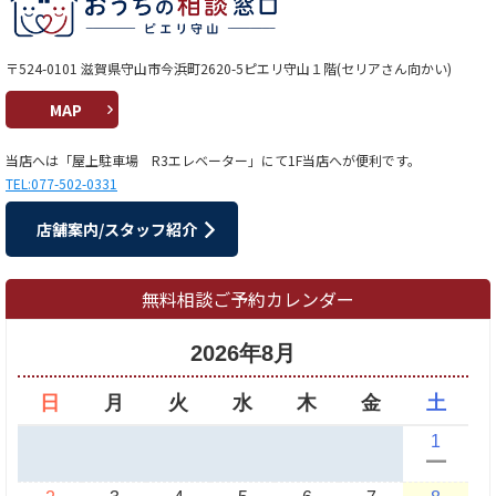
〒524-0101 滋賀県守山市今浜町2620-5ピエリ守山１階(セリアさん向かい)
MAP
当店へは「屋上駐車場 R3エレベーター」にて1F当店へが便利です。
TEL:077-502-0331
店舗案内/スタッフ紹介
無料相談ご予約カレンダー
2026年8月
日
月
火
水
木
金
土
1
ー