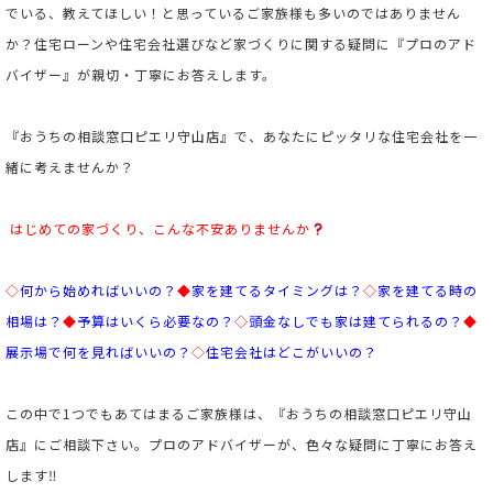
でいる、教えてほしい！と思っているご家族様も多いのではありません
か？住宅ローンや住宅会社選びなど家づくりに関する疑問に『プロのアド
バイザー』が親切・丁寧にお答えします。
『おうちの相談窓口ピエリ守山店』で、あなたにピッタリな住宅会社を一
緒に考えませんか？
はじめての家づくり、こんな不安ありませんか
◇
何から始めればいいの？
◆
家を建てるタイミングは？
◇
家を建てる時の
相場は？
◆
予算はいくら必要なの？
◇
頭金なしでも家は建てられるの？
◆
展示場で何を見ればいいの？
◇
住宅会社はどこがいいの？
この中で1つでもあてはまるご家族様は、『おうちの相談窓口ピエリ守山
店』にご相談下さい。プロのアドバイザーが、色々な疑問に丁寧にお答え
します‼