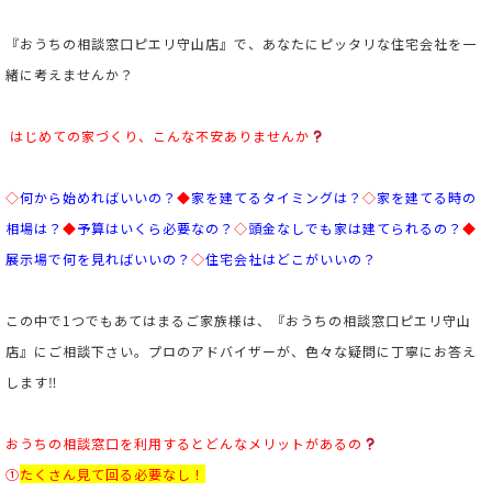
『おうちの相談窓口ピエリ守山店』で、あなたにピッタリな住宅会社を一
緒に考えませんか？
はじめての家づくり、こんな不安ありませんか
◇
何から始めればいいの？
◆
家を建てるタイミングは？
◇
家を建てる時の
相場は？
◆
予算はいくら必要なの？
◇
頭金なしでも家は建てられるの？
◆
展示場で何を見ればいいの？
◇
住宅会社はどこがいいの？
この中で1つでもあてはまるご家族様は、『おうちの相談窓口ピエリ守山
店』にご相談下さい。プロのアドバイザーが、色々な疑問に丁寧にお答え
します‼
おうちの相談窓口を利用するとどんなメリットがあるの
①
たくさん見て回る必要なし！