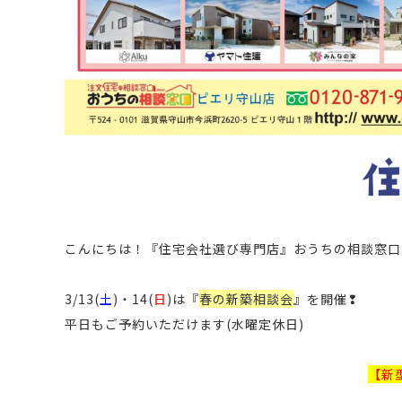
こんにちは！
『住宅会社選び専門店』おうちの相談窓口
3/13(
土
)・14(
日
)は『
春の新築相談会
』を開催❢
平日もご予約いただけます(水曜定休日)
【新