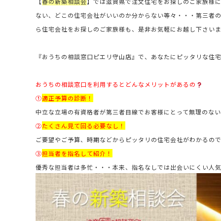
【
春の新築相談会
】では滋賀県で注文住宅をお探しのご家族様
ない、どこの住宅会社がいいのか分からない等々・・・第三者
ら住宅会社をお探しのご家族様も、是非お気軽にお越し下さい
『おうちの相談窓口ピエリ守山店』で、あなたにピッタリな住
おうちの相談窓口を利用するとどんなメリットがあるの
①
適正予算の診断！
中立な立場の有資格者が第三者目線でお客様にとって無理のない
②
たくさん見て回る必要なし！
ご要望やご予算、時期などからピッタリの住宅会社がわかるの
③
担当者を指名して紹介！
優秀な担当者は多忙・・・本来、指名なしでは出会いにくい人