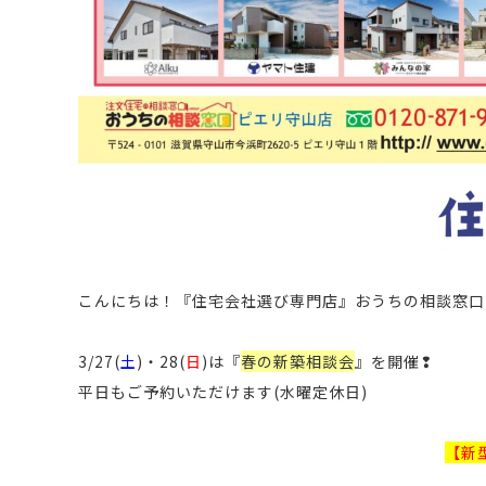
こんにちは！
『住宅会社選び専門店』おうちの相談窓口
3/27(
土
)・28
(
日
)は『
春の新築相談会
』を開催❢
平日もご予約いただけます(水曜定休日)
【新