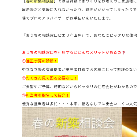
【
春の新築相談会
】では滋賀県で家づくりをお考えのご家族様
展示場だと気軽に入れなかったり、時間がかかってしまったり
場でプロのアドバイザーがお手伝いをいたします。
『おうちの相談窓口ピエリ守山店』で、あなたにピッタリな住
おうちの相談窓口を利用するとどんなメリットがあるの
①
適正予算の診断！
中立な立場の有資格者が第三者目線でお客様にとって無理のない
②
たくさん見て回る必要なし！
ご要望やご予算、時期などからピッタリの住宅会社がわかるの
③
担当者を指名して紹介！
優秀な担当者は多忙・・・本来、指名なしでは出会いにくい人