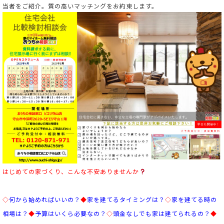
当者をご紹介。
質の高いマッチングをお約束します。
はじめての家づくり、こんな不安ありませんか
◇
何から始めればいいの？
◆
家を建てるタイミングは？
◇
家を建てる時の
相場は？
◆
予算はいくら必要なの
？
◇
頭金なしでも家は建てられるの？
◆