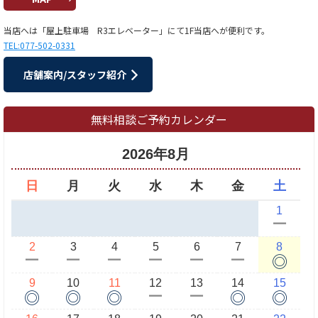
当店へは「屋上駐車場 R3エレベーター」にて1F当店へが便利です。
TEL:077-502-0331
店舗案内/スタッフ紹介
無料相談ご予約カレンダー
2026年8月
日
月
火
水
木
金
土
1
ー
2
3
4
5
6
7
8
◎
ー
ー
ー
ー
ー
ー
9
10
11
12
13
14
15
◎
◎
◎
◎
◎
ー
ー