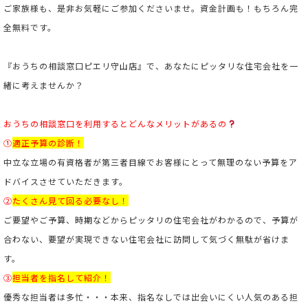
ご家族様も、是非お気軽にご参加くださいませ。資金計画も！もちろん完
全無料です。
『おうちの相談窓口ピエリ守山店』で、あなたにピッタリな住宅会社を一
緒に考えませんか？
おうちの相談窓口を利用するとどんなメリットがあるの
①
適正予算の診断！
中立な立場の有資格者が第三者目線でお客様にとって無理のない予算をア
ドバイスさせていただきます。
②
たくさん見て回る必要なし！
ご要望やご予算、時期などからピッタリの住宅会社がわかるので、予算が
合わない、要望が実現できない住宅会社に訪問して気づく無駄が省けま
す。
③
担当者を指名して紹介！
優秀な担当者は多忙・・・本来、指名なしでは出会いにくい人気のある担