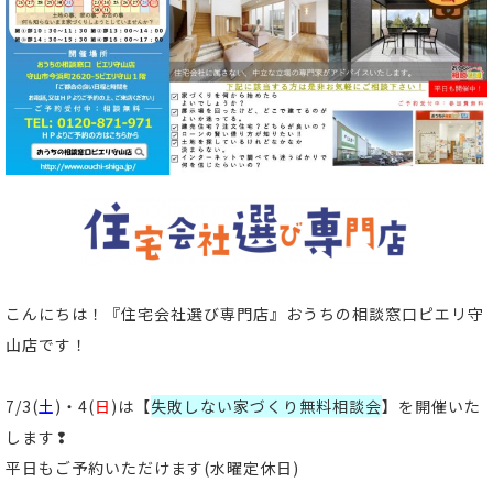
こんにちは！
『住宅会社選び専門店』おうちの相談窓口ピエリ守
山店
です！
7/3(
土
)・4(
日
)は【
失敗しない家づくり無料相談会
】
を開催いた
します❢
平日もご予約いただけます
(水曜定休日)